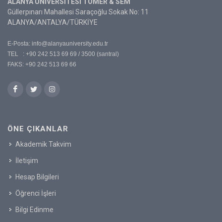
ALANYA ÜNİVERSİTESİ TÖMER & SEM
Güllerpınarı Mahallesi Saraçoğlu Sokak No: 11
ALANYA/ANTALYA/TÜRKİYE
E-Posta:
info@alanyauniversity.edu.tr
TEL : +90 242 513 69 69 / 3500 (santral)
FAKS: +90 242 513 69 66
ÖNE ÇIKANLAR
Akademik Takvim
İletişim
Hesap Bilgileri
Öğrenci İşleri
Bilgi Edinme