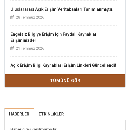
Uluslararası Açık Erişim Veritabanları Tanımlanmıştır.
28 Temmuz 2026
Engelsiz Bilgiye Erişim İçin Faydalı Kaynaklar
Erişiminizde!
21 Temmuz 2026
Açık Erişim Bilgi Kaynakları Erişim Linkleri Güncellendi!
21 Temmuz 2026
TÜMÜNÜ GÖR
Tübitak -Ulakbim-Ekual kapsamında LexiQamus açık
erişime açılmıştır.
30 Mart 2026
HABERLER
ETKINLIKLER
Haber girişi yapılmamıştır.