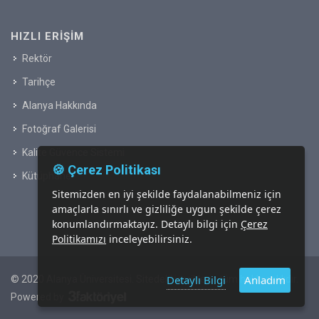
HIZLI ERIŞIM
Rektör
Tarihçe
Alanya Hakkında
Fotoğraf Galerisi
Kalite Güvence Sistemi
🍪 Çerez Politikası
Kütüphane
Sitemizden en iyi şekilde faydalanabilmeniz için
amaçlarla sınırlı ve gizliliğe uygun şekilde çerez
konumlandırmaktayız. Detaylı bilgi için
Çerez
Politikamızı
inceleyebilirsiniz.
Detaylı Bilgi
Anladım
© 2020 Alanya Üniversitesi. Sitedeki içeriklerin tüm hakkı saklıdır.
Powered by